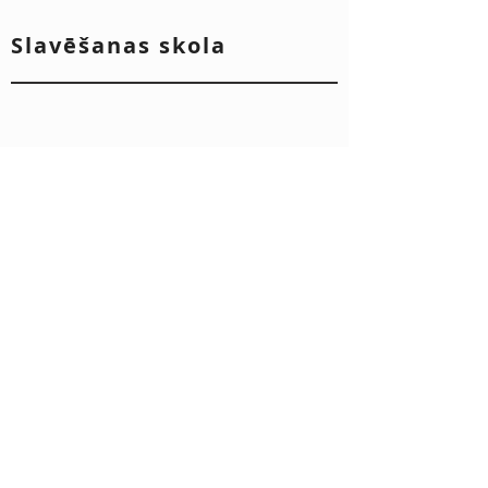
Slavēšanas skola
Vērtības, mērķi un ietekme [EN]
Ideju ģenerēšana [LV]
Terence
Andars
Hall
Ignacs
Publiskā uzstāšanās [LV]