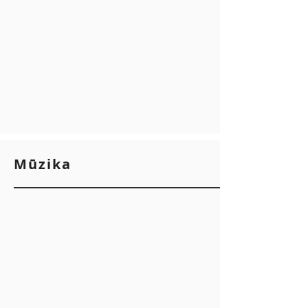
Mūzika
Dievam viss gods
Brīvība
Tikai Tavā žēlastībā