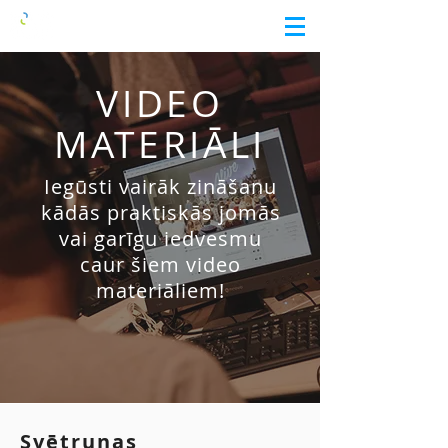
VIDEO
MATERIĀLI
Iegūsti vairāk zināšanu
kādās praktiskās jomās
vai garīgu iedvesmu
caur šiem video
materiāliem!
Sv
​ētrunas