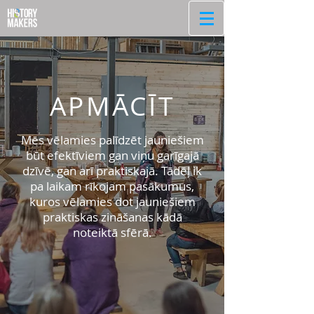
APMĀCĪT
Mēs vēlamies palīdzēt jauniešiem
būt efektīviem
gan viņu garīgajā
dzīvē, gan arī praktiskajā.
Tādēļ ik
pa laikam rīkojam pasākumus,
kuros vēlamies dot jauniešiem
praktiskas
zināšanas
kādā
noteiktā sfērā.