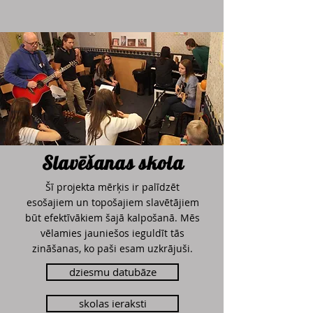
Slavēšanas
skola
Šī projekta mērķis ir palīdzēt
esošajiem un topošajiem slavētājiem
būt efektīvākiem šajā kalpošanā. Mēs
vēlamies jauniešos ieguldīt tās
zināšanas, ko paši esam uzkrājuši.
dziesmu datubāze
skolas ieraksti