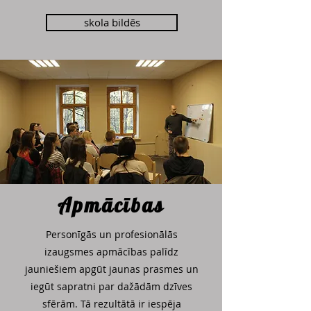
skola bildēs
Apmācības
Personīgās un profesionālās
izaugsmes apmācības palīdz
jauniešiem apgūt jaunas prasmes un
iegūt sapratni par dažādām dzīves
sfērām. Tā rezultātā ir iespēja