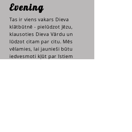
Evening
Tas ir viens vakars Dieva
klātbūtnē - pielūdzot Jēzu,
klausoties Dieva Vārdu un
lūdzot citam par citu. Mēs
vēlamies, lai jaunieši būtu
iedvesmoti kļūt par īstiem
vēstures veidotājiem.
EVENING bildēs