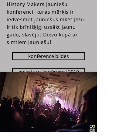
History Makers jauniešu
konferenci, kuras mērķis ir
iedvesmot jauniešus mīlēt Jēzu.
Ir tik brīnišķīgi uzsākt jaunu
gadu, slavējot Dievu kopā ar
simtiem
jauniešu!
konference bildēs
atskats uz konferenci 2019