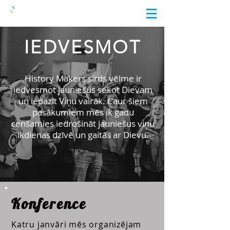
IEDVESMOT
History Makers sirds vēlme ir
iedvesmot jauniešus
sekot Dievam
un iepazīt Viņu vairāk.
Caur šiem
pasākumiem mēs ik gadu
cenšamies
iedrošināt jauniešus viņu
ikdienas dzīvē un gaitās ar Dievu.
Konference
Katru janvāri mēs organizējam