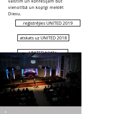
valstīm un konfesijām būt
vienotībā un kopīgi meklēt
Dievu.
reģistrējies UNITED 2019
atskats uz UNITED 2018
UNITED bildēs