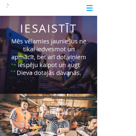
IESAISTĪT
Mēs vēlamies jauniešus ne
tikai iedvesmot
un
apmācīt,
bet arī dot viņiem
iespēju
kalpot un augt
Dieva dotajās dāvanās.