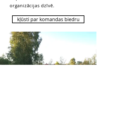
organizācijas dzīvē.
kļūsti par komandas biedru
Misija
Mūsu mērķis ir radīt