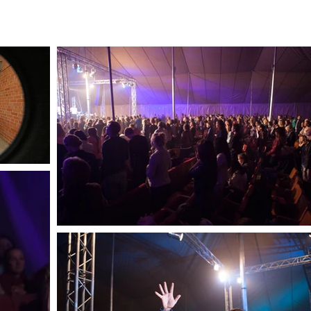
2026
Iedvesmot
Apmācīt
Iesaistīt
Resursi
Galerija