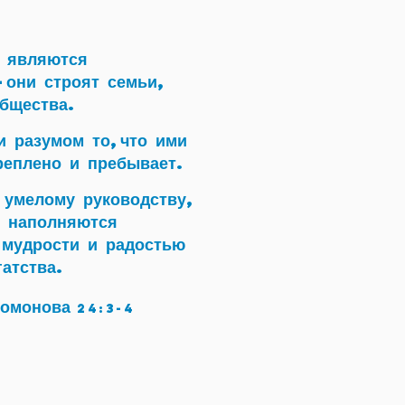
 являются
-они строят семьи,
бщества.
и разумом то,что ими
реплено и пребывает.
 умелому руководству,
 наполняются
мудрости и радостью
гатства.
ломонова
24:3-4