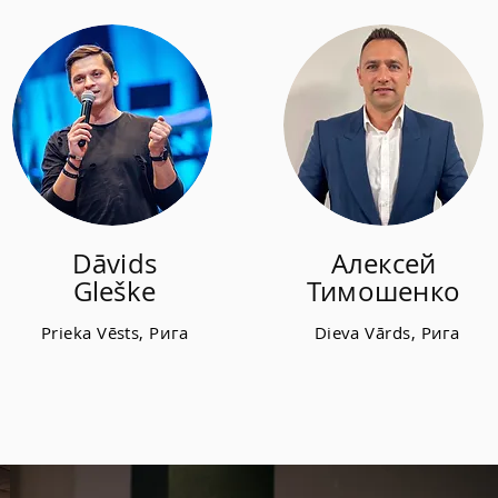
Dāvids
Алексей
Gleške
Тимошенко
Prieka Vēsts, Рига
Dieva Vārds, Рига