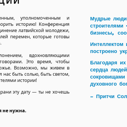
ЦИИ
ленным, уполномоченным и
Мудрые люди
ворить историю! Конференция
строителями 
единение латвийской молодежи,
бизнесы, соо
лей перемен, которые готовы
.
Интеллектом 
построено ук
нением, вдохновляющими
говорами. Это время, чтобы
Благодаря их
Божье. Возможно, мы живем в
сердца людей
л нас быть солью, быть светом,
сокровищами 
телями истории!
духовного бо
храни эту дату — ты не хочешь
Притчи Со
—
я не нужна.