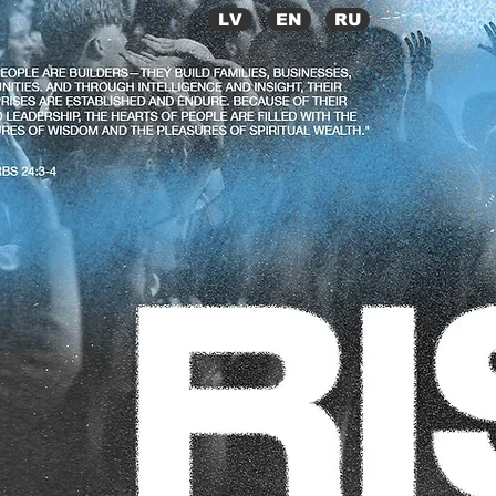
LV
EN
RU