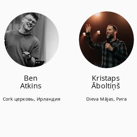
Ben
Kristaps
Atkins
Āboltiņš
Cork церковь, Ирландия
Dieva Mājas, Рига