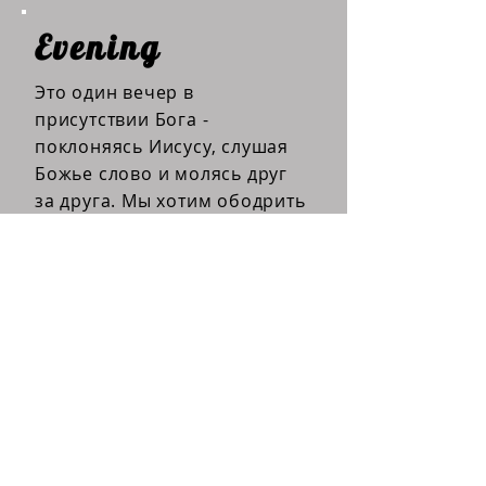
Evening
Это один вечер в
присутствии Бога -
поклоняясь Иисусу, слушая
Божье слово и молясь друг
за друга. Мы хотим ободрить
молодежь стать настоящими
творцами истории.
EVENING в фотографиях