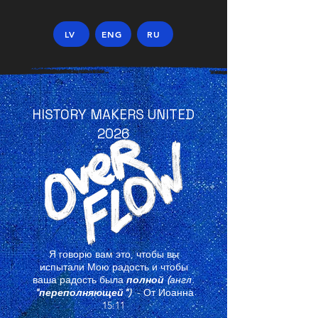
LV
ENG
RU
HISTORY MAKERS UNITED
2026
Я говорю вам это, чтобы вы
испытали Мою радость и чтобы
ваша радость была
полной (
англ.
"переполняющей")
-
От Иоанна
15:11